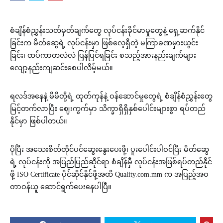
စံချိန်စံညွှန်းသတ်မှတ်ချက်တွေ လုပ်ငန်းခိုင်မာမှုတွေနဲ့ ရှေ့ဆက်နိုင်
ခြင်း​က မိတ်ဆွေရဲ့ လုပ်ငန်းမှာ ဖြစ်လေ့ရှိတဲ့ မကြာခဏမှားယွင်း
ခြင်း၊ ထပ်ကာတလဲလဲ ပြန်ပြင်ရခြင်း စသည့်အားနည်းချက်များ
လျော့နည်းကျဆင်းစေပါလိမ့်မယ်။
ရလဒ်အနေနဲ့ မိမိတို့ရဲ့ ထုတ်ကုန်နဲ့ ဝန်ဆောင်မှုတွေရဲ့ စံချိန်စံညွှန်းတွေ
မြင့်တက်လာပြီး ဈေးကွက်မှာ သိက္ခာရှိရှိနှစ်ပေါင်းများစွာ ရပ်တည်
နိုင်မှာ ဖြစ်ပါတယ်။
ပိုပြီး အသေးစိတ်တိုင်ပင်ဆွေးနွေးပေးဖို့၊ ပူးပေါင်းပါဝင်ပြီး မိတ်ဆွေ
ရဲ့ လုပ်ငန်းကို အပြည်ပြည်ဆိုင်ရာ စံချိန်မှီ
လုပ်ငန်းအဖြစ်ရပ်တည်နိုင်
ဖို့ ISO Certificate ပိုင်ဆိုင်နိုင်ဖို့အထိ Quality.com.mm က အပြည့်အဝ
တာဝန်ယူ ဆောင်ရွက်ပေးနေပါပြီ။